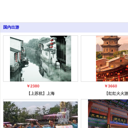
国内出游
￥2380
￥3660
【上苏杭】上海
【红红火火
外滩南京路+狮
西】平遥古
子林+寒山寺
五台山、悬