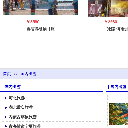
￥3580
￥2980
春节游版纳【嗨
【我到河南
吃懒游·版纳小
年】郑州开
贵族】 ——
阳·豫见希
首页
>>
国内出游
国内出游
国内出游
河北旅游
湖北重庆旅游
内蒙古草原旅游
青海甘肃宁夏旅游