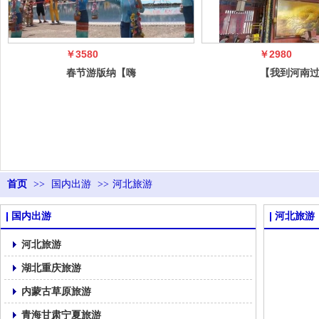
￥3580
￥2980
春节游版纳【嗨
【我到河南
吃懒游·版纳小
年】郑州开
贵族】 ——
阳·豫见希
首页
>>
国内出游
>>
河北旅游
国内出游
河北旅游
河北旅游
湖北重庆旅游
内蒙古草原旅游
青海甘肃宁夏旅游