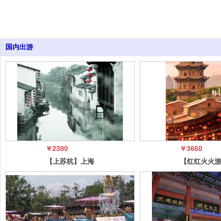
国内出游
￥2380
￥3660
【上苏杭】上海
【红红火火
外滩南京路+狮
西】平遥古
子林+寒山寺
五台山、悬