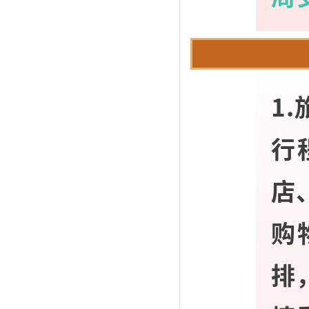
1
行
店
购
排