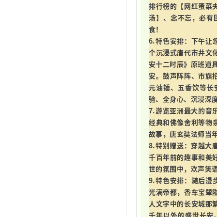
排行榜的【网红蛋菜
汤】、念不忘，必有
食！
6.特色安排：下午让
个沉浸式唐代市井文
安十二时辰》原班道具
安。鼓声阵阵、市旗
元油锤、五香饮等长
验、全身心、沉浸深
7.游览亚洲最大的音
经典和佛像舍利等物
故事，唐玄奘法师当
8.特别赠送：穿越大
千百年前的趣事和美
世的氛围中，欢声笑
9.特色安排：随后漫
光满帝都，香车宝辇
人文字中的长安城那
千年以外的盛世长安