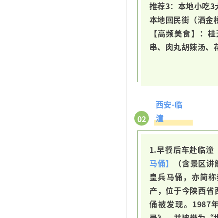
推荐3：本地小吃3
本地回民街（洒金桥
【高频美食】：桂
串、肉丸胡辣汤、
西安-临
潼
02
1.早餐后车赴临
马俑】
（含景区讲
皇兵马俑，亦简称
产，位于今陕西省西
俑被发现。198
录》，并被誉为“