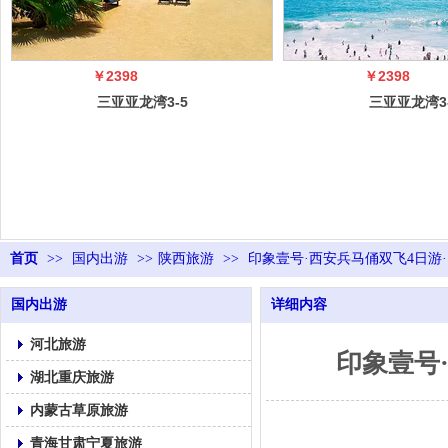
￥2398
￥2398
三亚亚龙湾3-5
三亚亚龙湾3
日自由行（5
日自由行（
冠）
冠）
首页
>>
国内出游
>>
陕西旅游
>>
印象壹号·西安兵马俑双飞4日游·山
国内出游
详细内容
河北旅游
印象壹号·
湖北重庆旅游
内蒙古草原旅游
青海甘肃宁夏旅游