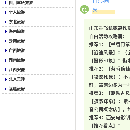
山东-西
四川重庆旅游
安
01
华东旅游
东北旅游
山东乘飞机或高铁
海南旅游
自由活动攻略篇：
云南旅游
推荐1：【书香门
广西旅游
【沿途风景】：（
【摄影印象】：街
湖南旅游
推荐2：【茶香谪
江西安徽
【摄影印象】：不
北京天津
静，路两边多为一
福建旅游
推荐3：【潮味古
【摄影印象】：紧
音公园概念店】，
推荐4：西安电影
【推荐看点】：