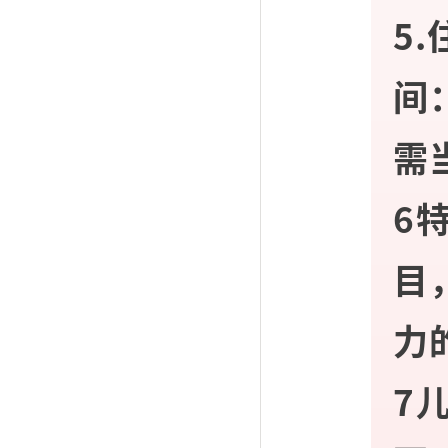
5
间
需
6
目
力
7