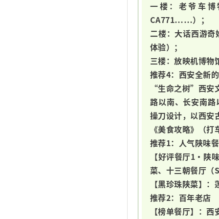
一楼：老爷车博
CA771……）；
二楼：大话西游奇
体验）；
三楼：放映机博物
推荐4：西安全新
“生命之树”西安文
路以南、长安南路
操刀设计，以西安
《美食攻略》（打
推荐1：人气陕味餐
【好评餐厅1·陕
菜、十三朝餐厅（
【黑珍珠陕菜】：
推荐2：百年老店
【榜单餐厅】：西