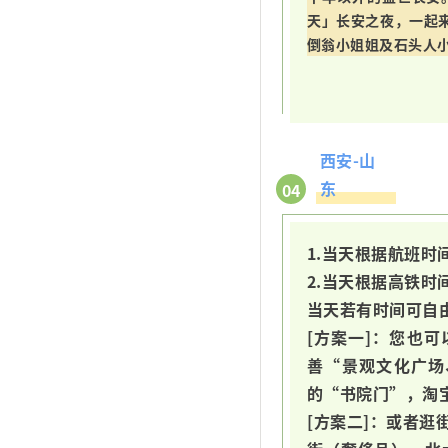
天」长安之夜，一起
倒翁小姐姐及石头人
西安-山
东
04
1.当天根据航班
2.当天根据高铁
当天若有时间可自
[方案一]：您也
善“景观文化广场
的“书院门”，淘
[方案二]：或者