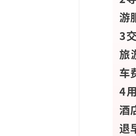
游
3
旅
车
4
酒
退