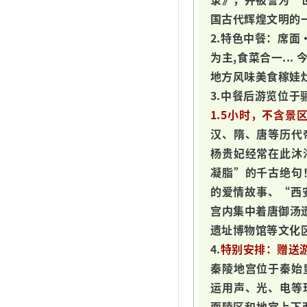
国古代辉煌文明的
2.特色中餐：席面
为主,食菜合一..
地方风味美食稼娃
3.中餐后游览位于
1.5小时，不含景
汉、隋、唐等历代
杨贵妃经常在此沐
凝脂”的千古绝句
的爱情故事、“西
宫内集中着唐御汤
遗址博物馆等文化
4.
特别安排：赠送
秦陵地宫位于秦始
运用声、光、电等
面陵区和地宫上下