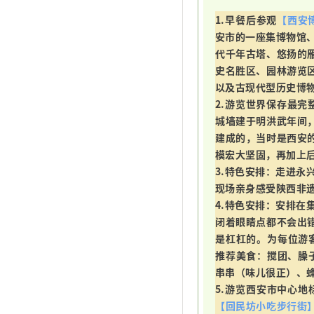
1.早餐后参观
【西安
安市的一座集博物馆、
代千年古塔、悠扬的
史名胜区、园林游览
以及古现代型历史博
2.游览世界保存最完
城墙建于明洪武年间
建成的，当时是西安
模宏大坚固，再加上
3.特色安排：走进永
现场亲身感受陕西非
4.特色安排：安排在
闭着眼睛点都不会出
是杠杠的。为每位游
推荐美食：搅团、臊子
串串（味儿很正）、
5.游览西安市中心地
【回民坊小吃步行街