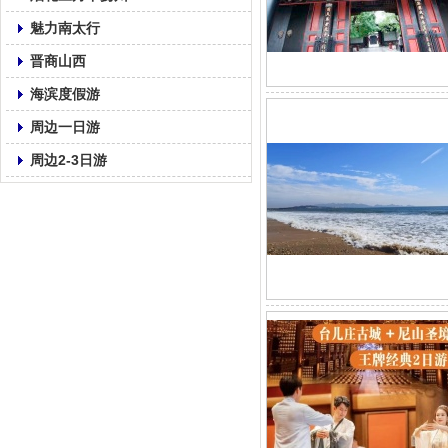
魅力南太行
晋商山西
海滨度假游
周边一日游
周边2-3日游