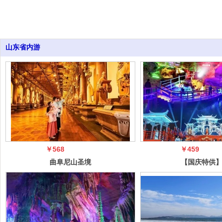
山东省内游
￥568
￥459
曲阜尼山圣境
【国庆特供
+台儿庄璀璨夜
琊古城｜竹
色古城 2日游
｜红石寨纯