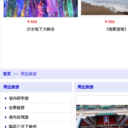
￥468
￥490
沂水地下大峡谷
《海豚游海
（蝴蝶谷）+萤
双叒叕升级啦
火虫水洞+天
青岛 极地
首页
>>
周边旅游
周边旅游
周边旅游
省内研学游
当季推荐
省内自驾游
烟花三月下扬州