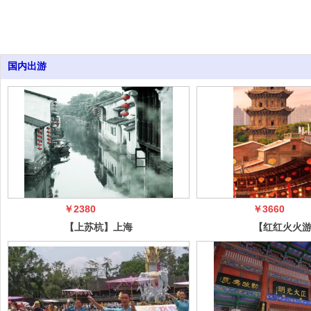
国内出游
￥2380
￥3660
【上苏杭】上海
【红红火火
外滩南京路+狮
西】平遥古
子林+寒山寺
五台山、悬