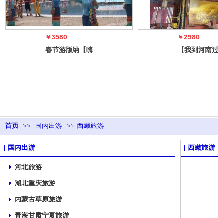
￥3580
￥2980
春节游版纳【嗨
【我到河南
吃懒游·版纳小
年】郑州开
贵族】 ——
阳·豫见希
首页
>>
国内出游
>>
西藏旅游
国内出游
西藏旅游
河北旅游
湖北重庆旅游
内蒙古草原旅游
青海甘肃宁夏旅游