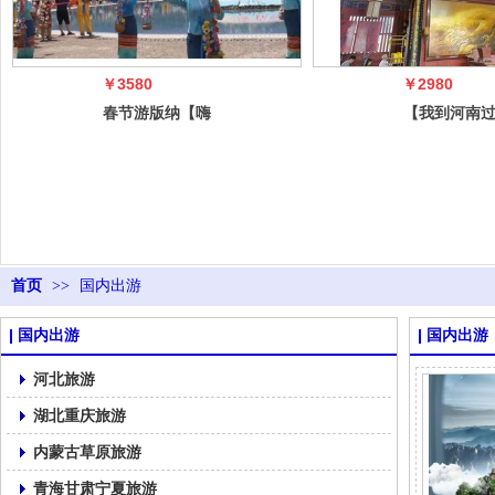
￥3580
￥2980
春节游版纳【嗨
【我到河南
吃懒游·版纳小
年】郑州开
贵族】 ——
阳·豫见希
首页
>>
国内出游
国内出游
国内出游
河北旅游
湖北重庆旅游
内蒙古草原旅游
青海甘肃宁夏旅游