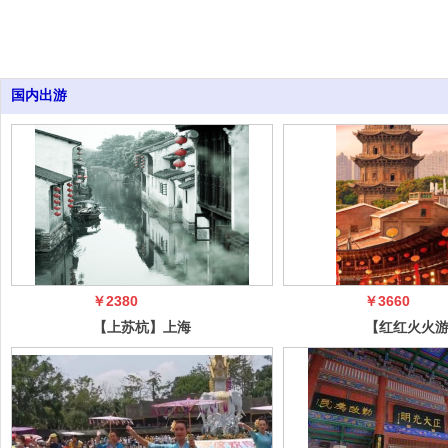
国内出游
￥2380
￥3660
【上苏杭】上海
【红红火火
外滩南京路+狮
西】平遥古
子林+寒山寺
五台山、悬