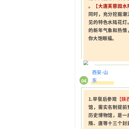
。
【大唐芙蓉园水
同时，充分挖掘潮
见的特色水陆花灯
的新年气象和热情
你大饱眼福。
西安-山
东
04
1.早餐后参观
【陕
馆，需实名制提前
历史博物馆，是一
隋、唐等十三个封