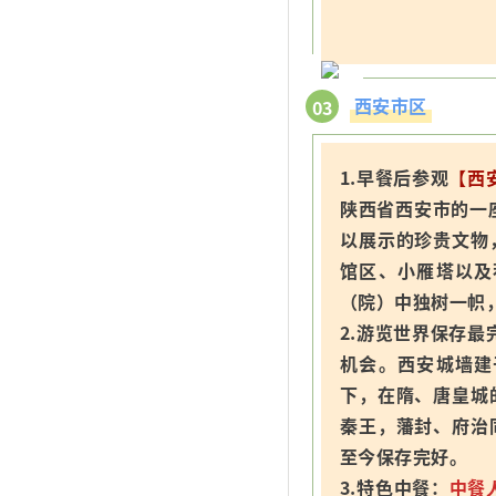
西安市区
03
1.早餐后参观
【西
陕西省西安市的一
以展示的珍贵文物
馆区、小雁塔以及
（院）中独树一帜
2.游览世界保存最
机会。西安城墙建
下，在隋、唐皇城
秦王，藩封、府治
至今保存完好。
3.特色中餐：
中餐