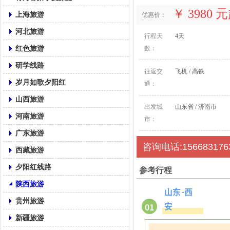
￥ 3980 
上海旅游
优惠价：
河北旅游
行程天
4天
红色旅游
数：
研学线路
往返交
飞机 / 高铁
岁月如歌夕阳红
通：
山西旅游
出发城
山东省 / 济南市
河南旅游
市：
广东旅游
咨询电话:156683176
西藏旅游
夕阳红线路
参考行程
陕西旅游
山东-西
贵州旅游
安
01
新疆旅游