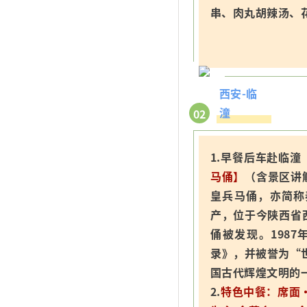
串、肉丸胡辣汤、
西安-临
潼
02
1.早餐后车赴临
马俑】
（含景区讲
皇兵马俑，亦简称
产，位于今陕西省西
俑被发现。198
录》，并被誉为“
国古代辉煌文明的
2.
特色中餐：席面