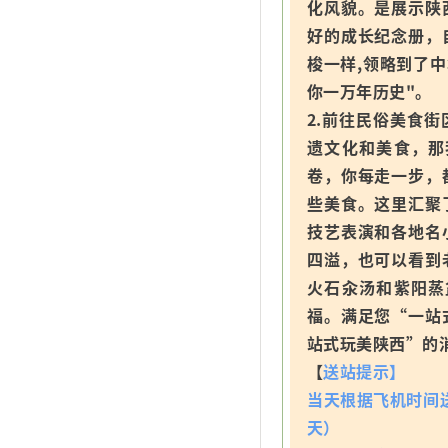
化风貌。是展示陕
好的成长纪念册，
梭一样,领略到了
你一万年历史"。
2.前往民俗美食街
遗文化和美食，那
卷，你每走一步，
些美食。这里汇聚
技艺表演和各地名
四溢，也可以看到
火石汆汤和紫阳蒸
福。满足您“一站
站式玩美陕西”的
【
送站提示】
当天根据飞机时间送
天）