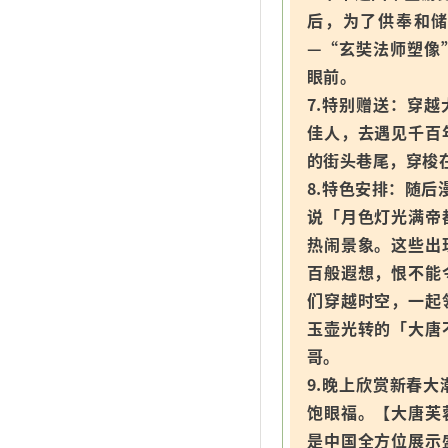
后，为了供奉和
—“玄奘法师塑像
眼前。
7.特别赠送：穿
佳人，去遇见千百
的街头巷尾，穿梭
8.特色安排：随后
说「月色灯光满帝
热闹景象。这些出
百般遐想，恨不能
们穿越时空，一起
玉壶光转的「大唐
哥。
9.晚上欣赏新春大潮
饱眼福。【大唐芙
是中国全方位展示