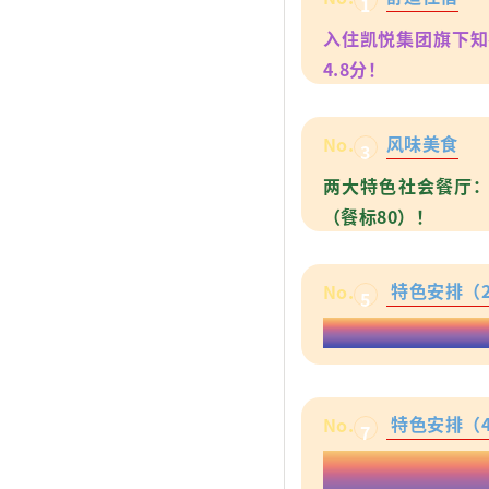
1
入住凯悦集团旗下知
4.8分！
风味美食
No.
3
两大特色社会餐厅：
（餐标80）！
特色安排（
No.
5
被称为古都明珠，华
特色安排（
No.
7
新春大潮会---【