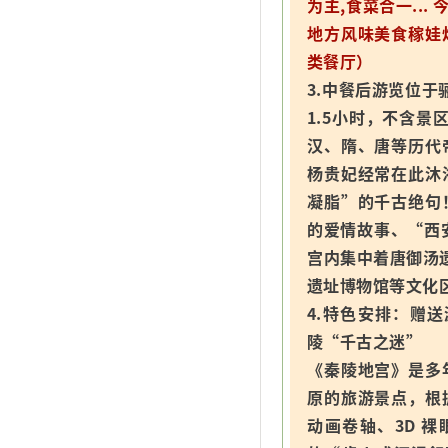
为主,食菜合一..
地方风味美食稼娃
类餐厅）
3.中餐后游览位于
1.5小时，不含景
汉、隋、唐等历代
杨贵妃经常在此沐
凝脂”的千古绝句
的爱情故事、“西
宫内集中着唐御汤
遗址博物馆等文化
4.特色安排：赠
陵“千古之迷”
《秦陵地宫》是多
原的旅游景点，根
动画卷轴、3D 