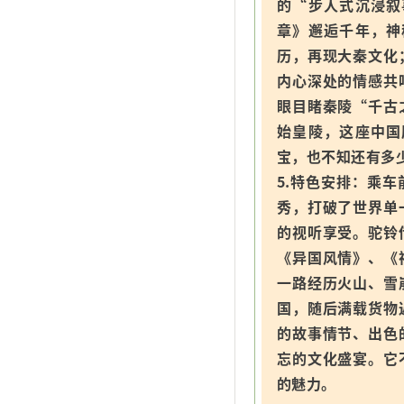
的“步人式沉浸叙
章》邂逅千年，神
历，再现大秦文化
内心深处的情感共
眼目睹秦陵“千古
始皇陵，这座中国
宝，也不知还有多
5.特色安排：乘
秀，打破了世界单
的视听享受。驼铃
《异国风情》、《
一路经历火山、雪
国，随后满载货物
的故事情节、出色
忘的文化盛宴。它
的魅力。