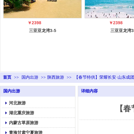
￥2398
￥2398
三亚亚龙湾3-5
三亚亚龙湾3
日自由行（5
日自由行（
冠）
冠）
首页
>>
国内出游
>>
陕西旅游
>>
【春节特供】荣耀长安·山东成团·0
国内出游
详细内容
河北旅游
【春
湖北重庆旅游
内蒙古草原旅游
青海甘肃宁夏旅游