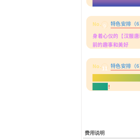
精彩陪你大饱眼福！
特色安排（6
No.
9
身着心仪的【汉服唐
前的趣事和美好
特色安排（6
No.
11
打卡长安十二时辰3
朝之旅
！
费用说明