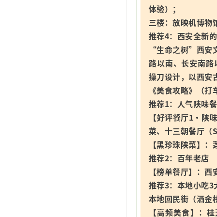
体验）；
三楼：放映机博物
推荐4：西安全新
“生命之树”西安文
路以南、长安南路
操刀设计，以西安
《美食攻略》（打
推荐1：人气陕味餐
【好评餐厅1·陕
菜、十三朝餐厅（
【黑珍珠陕菜】：
推荐2：百年老店
【榜单餐厅】：西
推荐3：本地小吃3
本地回民街（洒金桥
【高频美食】：桂