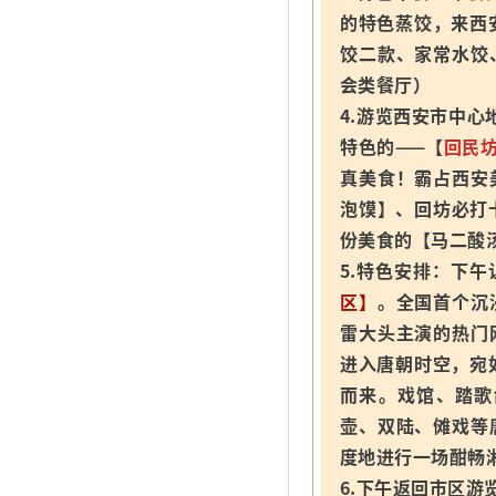
的特色蒸饺，来西
饺二款、家常水饺
会类餐厅）
4.游览西安市中心
特色的——【
回民
真美食！霸占西安
泡馍】、回坊必打
份美食的【马二酸
5.特色安排：下
区】
。全国首个沉
雷大头主演的热门
进入唐朝时空，宛
而来。戏馆、踏歌
壶、双陆、傩戏等
度地进行一场酣畅
6.下午返回市区游