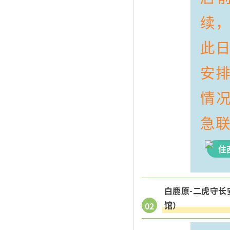
续
此
安
情
急
住
白鹿原-二虎守长
馆）
02