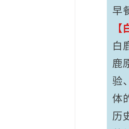
早
【
白
鹿
验
体
历