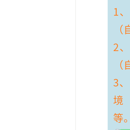
1
（自
2
（
3
境
等