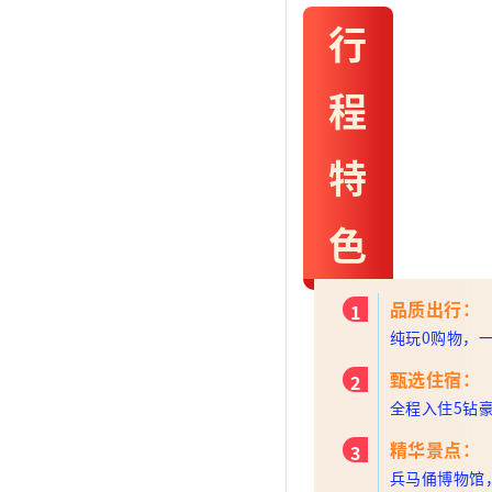
行
程
特
色
品质出行：
1
纯玩0购物，
甄选住宿：
2
全程入住5钻
精华景点：
3
兵马俑博物馆