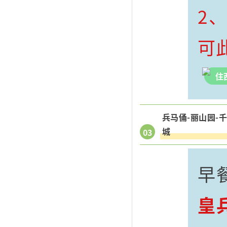
2
可
住
兵马俑-丽山园-
城
03
早
皇