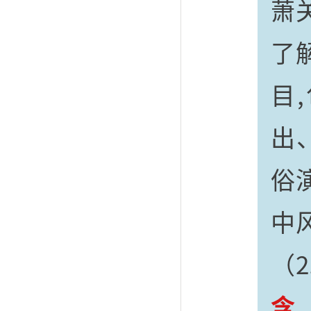
萧
了
目
出
俗
中
（2
含