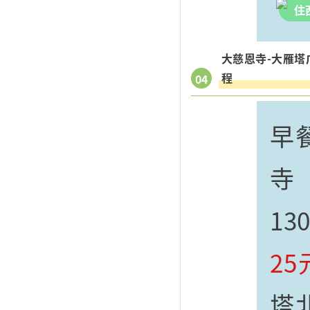
住
大慈恩寺-大雁塔
程
04
早
寺
1
25
塔