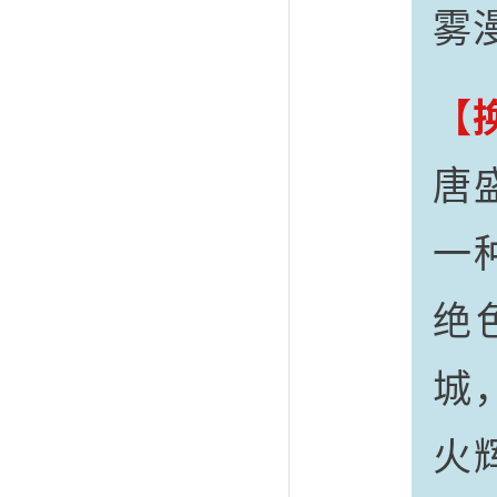
雾
【
唐
一
绝
城
火