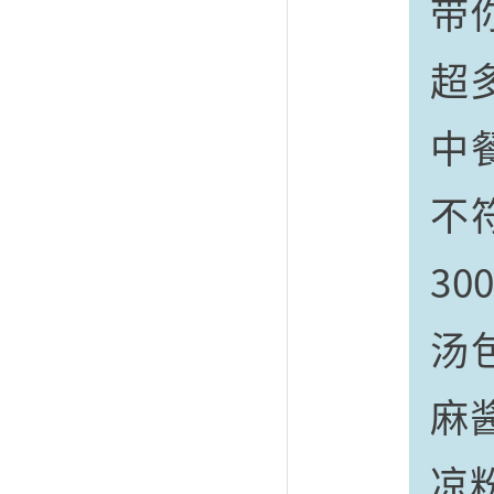
带
超
中
不
3
汤
麻
凉