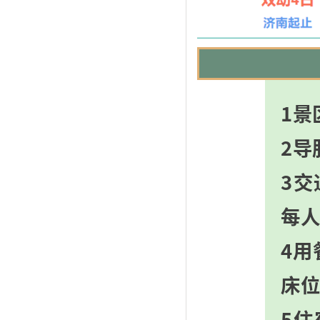
1景
2导
3交
每
4用
床
5