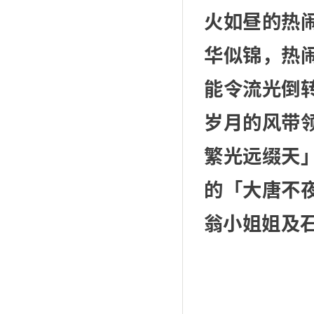
火如昼的热
华似锦，热
能令流光倒
岁月的风带
繁光远缀天
的「大唐不
翁小姐姐及