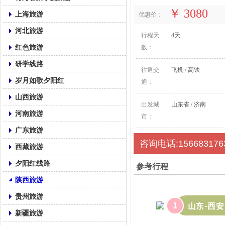
￥ 3080
上海旅游
优惠价：
河北旅游
行程天
4天
红色旅游
数：
研学线路
往返交
飞机 / 高铁
岁月如歌夕阳红
通：
山西旅游
出发城
山东省 / 济南
河南旅游
市：
广东旅游
咨询电话:156683176
西藏旅游
夕阳红线路
参考行程
陕西旅游
贵州旅游
1
山东-西安
新疆旅游