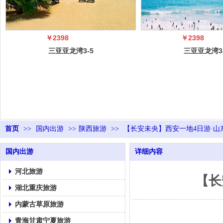
￥2398
￥2398
三亚亚龙湾3-5
三亚亚龙湾3
日自由行（5
日自由行（
冠）
冠）
首页
>>
国内出游
>>
陕西旅游
>>
【长安未央】西安一地4日游·山东成
国内出游
详细内容
河北旅游
【长
湖北重庆旅游
内蒙古草原旅游
青海甘肃宁夏旅游