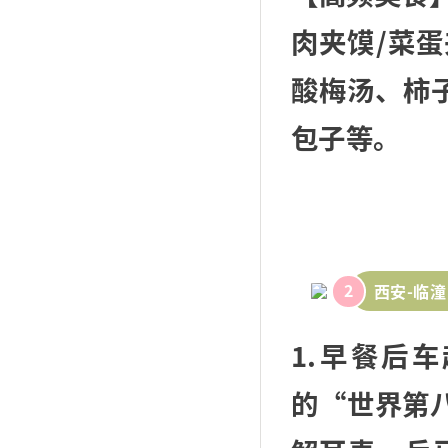
肉夹馍/菜
酸梅汤、柿
包子等。
2
西安-临潼
1.早餐后
的“世界第