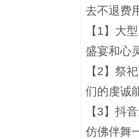
去不退费
【1】大
盛宴和心
【2】祭
们的虔诚
【3】抖
仿佛伴舞