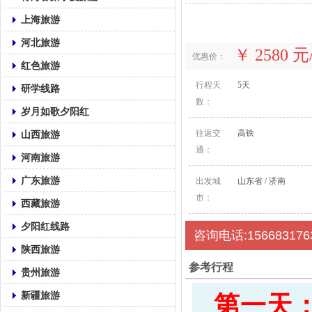
上海旅游
河北旅游
￥ 2580 
优惠价：
红色旅游
行程天
5天
研学线路
数：
岁月如歌夕阳红
往返交
高铁
山西旅游
通：
河南旅游
广东旅游
出发城
山东省 / 济南
市：
西藏旅游
夕阳红线路
咨询电话:156683176
陕西旅游
参考行程
贵州旅游
新疆旅游
第一天：