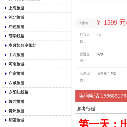
上海旅游
河北旅游
￥ 1599 
优惠价：
红色旅游
行程天
4天
研学线路
数：
岁月如歌夕阳红
往返交
高铁
山西旅游
通：
河南旅游
广东旅游
出发城
山东省 / 济南
市：
西藏旅游
夕阳红线路
咨询电话:156683176
陕西旅游
参考行程
贵州旅游
新疆旅游
第一天：出