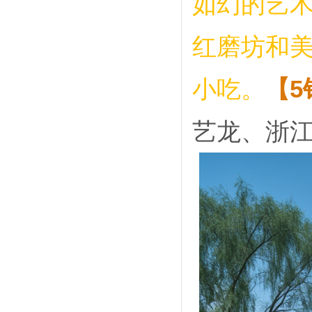
如幻的艺
红磨坊和
小吃。
【5
艺龙、浙