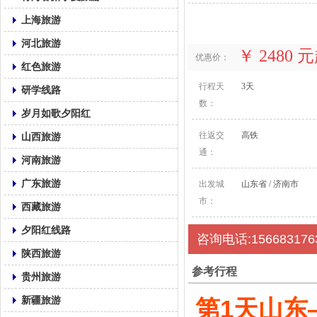
上海旅游
河北旅游
￥ 2480 
优惠价：
红色旅游
行程天
3天
研学线路
数：
岁月如歌夕阳红
往返交
高铁
山西旅游
通：
河南旅游
广东旅游
出发城
山东省 / 济南市
市：
西藏旅游
夕阳红线路
咨询电话:156683176
陕西旅游
参考行程
贵州旅游
新疆旅游
第1天山东