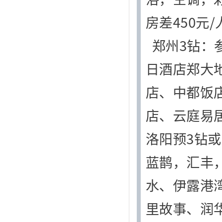
房差450元/
郑州3钻：
日酒店郑大
店、中都饭
店、云庭易
洛阳预3钻
蓝鹊，汇丰
水、伊露港
里故事、润