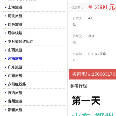
￥ 2380 
上海旅游
优惠价：
河北旅游
行程天
4天
红色旅游
数：
研学线路
往返交
高铁
岁月如歌夕阳红
通：
山西旅游
出发城
山东省 / 济南
河南旅游
市：
广东旅游
咨询电话:156683176
西藏旅游
夕阳红线路
参考行程
陕西旅游
第一天
贵州旅游
新疆旅游