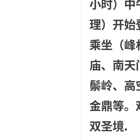
小时）中
理）开始
乘坐（峰
庙、南天
鬃岭、高
金鼎等。
双圣境.