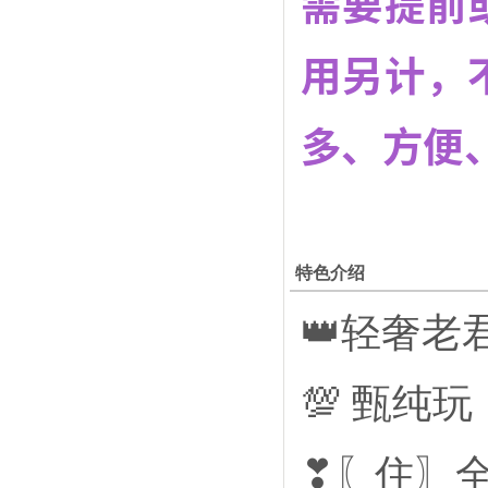
需要提前
用另计，
多、方便
特色介绍
👑轻奢老
💯 甄纯
❣〖住〗