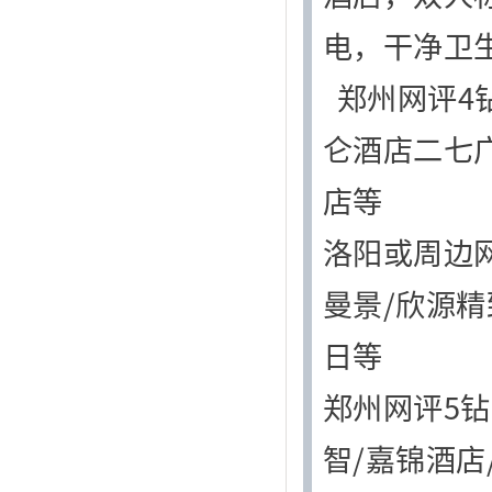
电，干净卫生
郑州网评4
仑酒店二七广
店等
洛阳或周边网
曼景/欣源精
日等
郑州网评5钻
智/嘉锦酒店