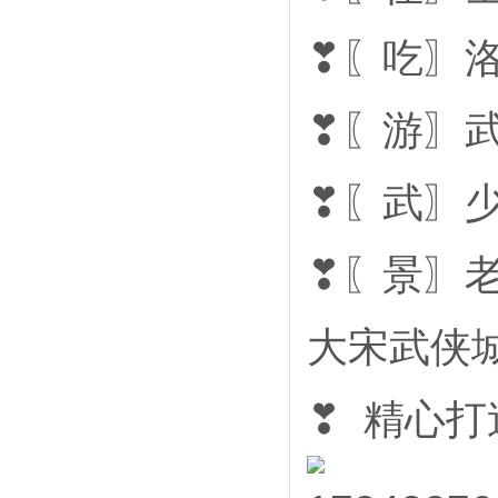
❣〖吃〗洛
❣〖游〗
❣〖武〗
❣〖景〗老
大宋武侠
❣ 精心