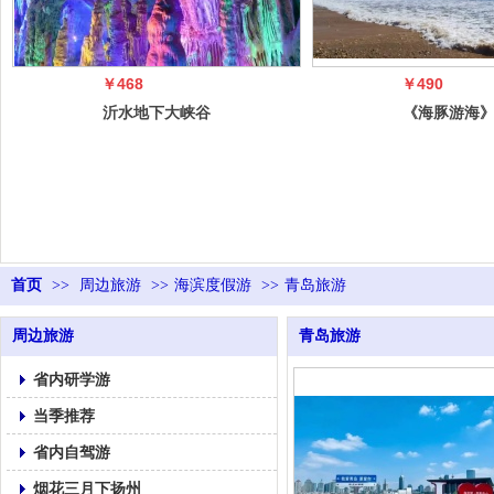
￥468
￥490
沂水地下大峡谷
《海豚游海
（蝴蝶谷）+萤
双叒叕升级啦
火虫水洞+天
青岛 极地
首页
>>
周边旅游
>>
海滨度假游
>>
青岛旅游
周边旅游
青岛旅游
省内研学游
当季推荐
省内自驾游
烟花三月下扬州