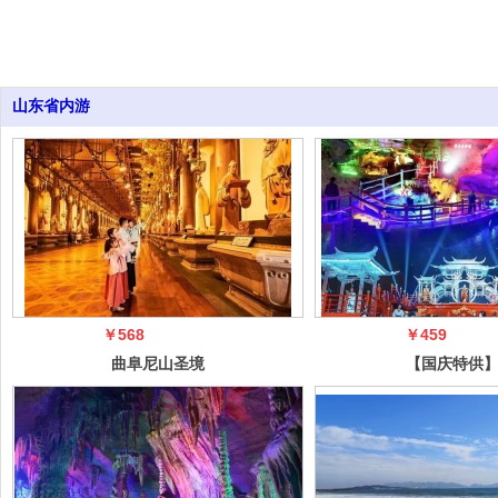
山东省内游
￥568
￥459
曲阜尼山圣境
【国庆特供
+台儿庄璀璨夜
琊古城｜竹
色古城 2日游
｜红石寨纯